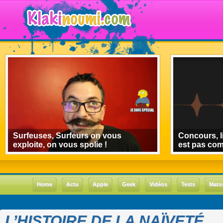
Surfeuses, Surfeurs on vous
Concours, l
exploite, on vous spolie !
est pas co
Home
Actu
Apple
Geek
Vidéos
Tests
Mato
L’HISTOIRE DE LA NAÏVETÉ