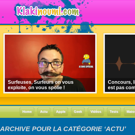
Surfeuses, Surfeurs on vous
Concours, l
exploite, on vous spolie !
est pas co
Home
Actu
Apple
Geek
Vidéos
Tests
Mato
ARCHIVE POUR LA CATÉGORIE ‘ACTU’