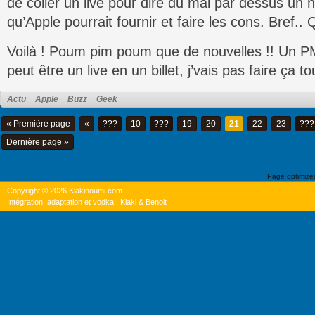
de coller un live pour dire du mal par dessus un 
qu’Apple pourrait fournir et faire les cons. Bref.
Voilà ! Poum pim poum que de nouvelles !! Un P
peut être un live en un billet, j’vais pas faire ça to
Actu
Apple
Buzz
Geek
« Première page
«
???
10
???
19
20
21
22
23
???
Dernière page »
Page optimiz
Copyright © 2026 Klakinoumi.com
Intégration, adaptation et vodka : Klaki & Benoit