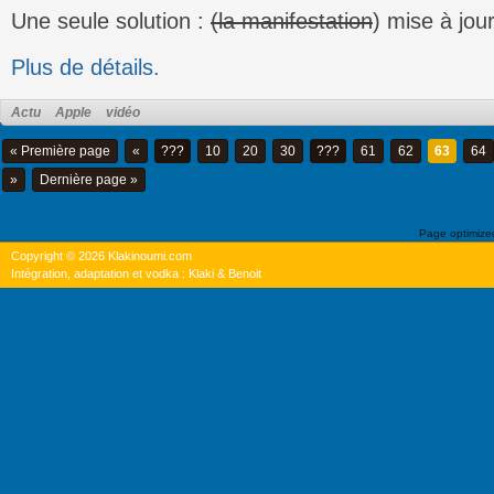
Une seule solution :
(la manifestation
) mise à jour
Plus de détails.
Actu
Apple
vidéo
« Première page
«
???
10
20
30
???
61
62
63
64
»
Dernière page »
Page optimiz
Copyright © 2026 Klakinoumi.com
Intégration, adaptation et vodka : Klaki & Benoit