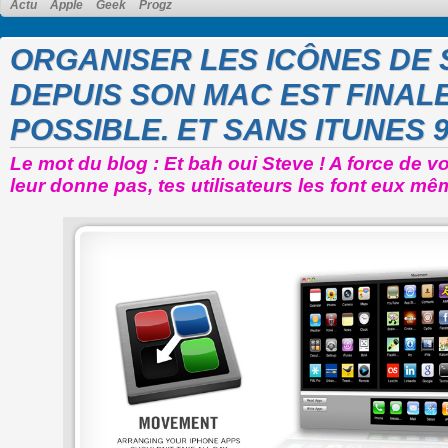
Actu
Apple
Geek
Progz
ORGANISER LES ICÔNES DE 
DEPUIS SON MAC EST FINAL
POSSIBLE. ET SANS ITUNES 9
Le mot du blog : Et bah oui Steve ! A force de v
leur donne pas, tes utilisateurs les font eux mê