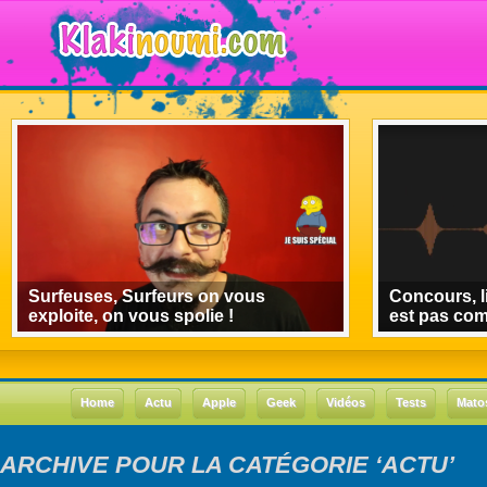
Surfeuses, Surfeurs on vous
Concours, l
exploite, on vous spolie !
est pas co
Home
Actu
Apple
Geek
Vidéos
Tests
Mato
ARCHIVE POUR LA CATÉGORIE ‘ACTU’