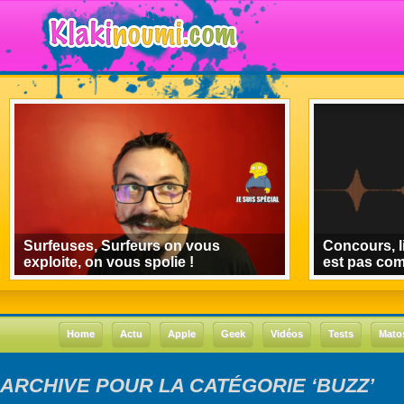
Surfeuses, Surfeurs on vous
Concours, l
exploite, on vous spolie !
est pas co
Home
Actu
Apple
Geek
Vidéos
Tests
Mato
ARCHIVE POUR LA CATÉGORIE ‘BUZZ’