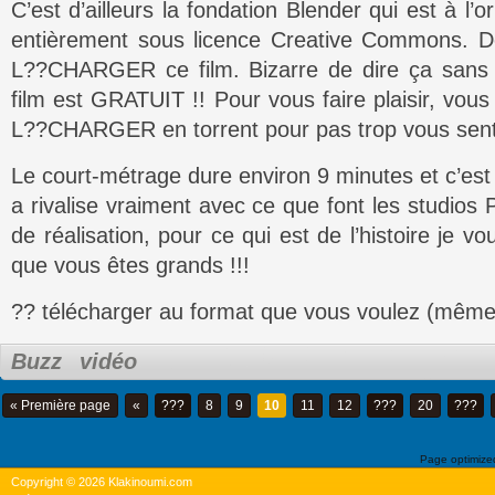
C’est d’ailleurs la fondation Blender qui est à l’o
entièrement sous licence Creative Commons. Do
L??CHARGER ce film. Bizarre de dire ça sans ri
film est GRATUIT !! Pour vous faire plaisir, vous
L??CHARGER en torrent pour pas trop vous sent
Le court-métrage dure environ 9 minutes et c’est 
a rivalise vraiment avec ce que font les studios
de réalisation, pour ce qui est de l’histoire je vo
que vous êtes grands !!!
?? télécharger au format que vous voulez (mêm
Buzz
vidéo
« Première page
«
???
8
9
10
11
12
???
20
???
Page optimiz
Copyright © 2026 Klakinoumi.com