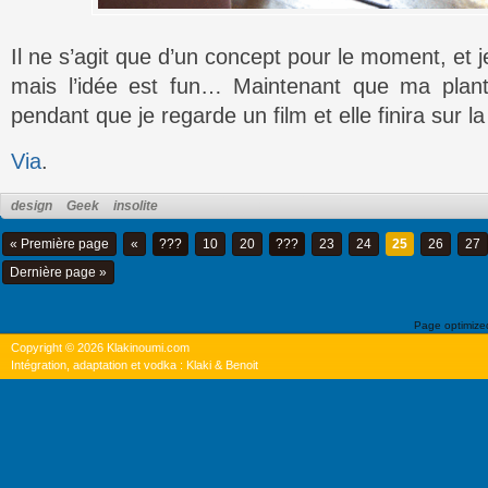
Il ne s’agit que d’un concept pour le moment, et 
mais l’idée est fun… Maintenant que ma plant
pendant que je regarde un film et elle finira sur la
Via
.
design
Geek
insolite
« Première page
«
???
10
20
???
23
24
25
26
27
Dernière page »
Page optimiz
Copyright © 2026 Klakinoumi.com
Intégration, adaptation et vodka : Klaki & Benoit