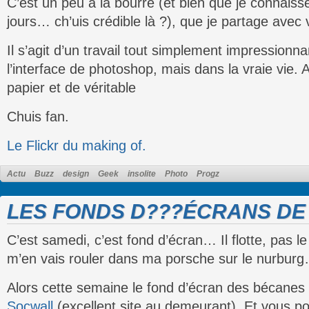
C’est un peu à la bourre (et bien que je connaisse
jours… ch’uis crédible là ?), que je partage avec v
Il s’agit d’un travail tout simplement impressionna
l’interface de photoshop, mais dans la vraie vie.
papier et de véritable
Chuis fan.
Le Flickr du making of.
Actu
Buzz
design
Geek
insolite
Photo
Progz
LES FONDS D???ÉCRANS DE 
C’est samedi, c’est fond d’écran… Il flotte, pas le
m’en vais rouler dans ma porsche sur le nurburg
Alors cette semaine le fond d’écran des bécanes
Socwall
(excellent site au demeurant). Et vous p