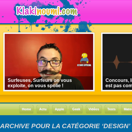
Surfeuses, Surfeurs on vous
Concours, l
exploite, on vous spolie !
est pas co
Home
Actu
Apple
Geek
Vidéos
Tests
Mato
ARCHIVE POUR LA CATÉGORIE ‘DESIGN’