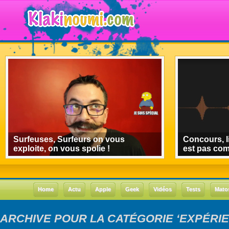
Surfeuses, Surfeurs on vous
Concours, l
exploite, on vous spolie !
est pas co
Home
Actu
Apple
Geek
Vidéos
Tests
Mato
ARCHIVE POUR LA CATÉGORIE ‘EXPÉRI