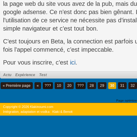
la page web du site vous avez de la pub, mais d
google adsense. Ce n’est donc pas bien gênant. Le
l’utilisation de ce service ne nécessite pas d’instal
simple navigateur et c’est tout bon.
C’est toujours en Beta, la connection est parfois
fois l’appel commencé, c’est impeccable.
Pour vous inscrire, c’est
ici
.
Actu
Expérience
Test
« Première page
«
???
10
20
???
28
29
30
31
32
Page optimiz
Copyright © 2026 Klakinoumi.com
Intégration, adaptation et vodka : Klaki & Benoit