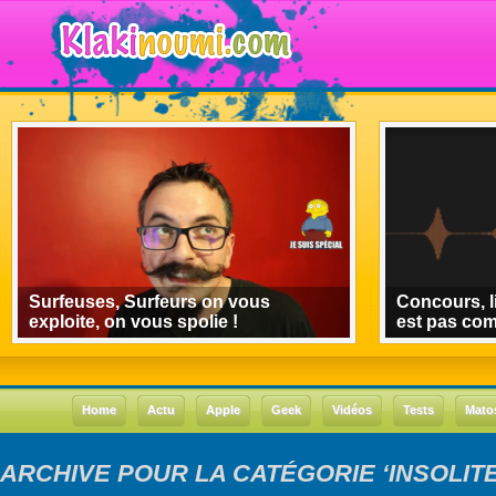
Surfeuses, Surfeurs on vous
Concours, l
exploite, on vous spolie !
est pas co
Home
Actu
Apple
Geek
Vidéos
Tests
Mato
ARCHIVE POUR LA CATÉGORIE ‘INSOLITE