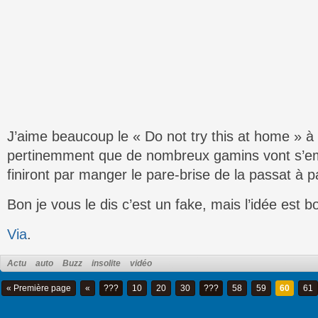
J’aime beaucoup le « Do not try this at home » à l
pertinemment que de nombreux gamins vont s’em
finiront par manger le pare-brise de la passat à p
Bon je vous le dis c’est un fake, mais l’idée est b
Via
.
Actu
auto
Buzz
insolite
vidéo
« Première page
«
???
10
20
30
???
58
59
60
61