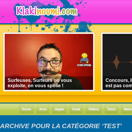
Surfeuses, Surfeurs on vous
Concours, l
exploite, on vous spolie !
est pas co
Home
Actu
Apple
Geek
Vidéos
Tests
Mato
ARCHIVE POUR LA CATÉGORIE ‘TEST’