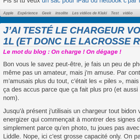
Pis si tu veux
un sac pour iPad ou netbook c’par 
Apple
Expérience
Geek
insolite
Les vidéos de Klaki
Test
vidéo
J’AI TESTÉ LE CHARGEUR VO
1L (ET DONC LE LACROSSE R
Le mot du blog : On charge ! On dégage !
Bon vous le savez peut-être, je fais un peu de ph
même pas un amateur, mais j’m amuse. Par contre
m’amusais plus du tout, c’était les « piles », mais
ça des accus parce que ça fait plus pro (et aussi 
nom).
Jusqu’à présent j’utilisais un chargeur tout bido
energizer qui commençait à montrer des signes d
simplement parce qu’en photo, tu joues pas avec 
Liddle. Nope, ici c’est grosse capacité only. On p