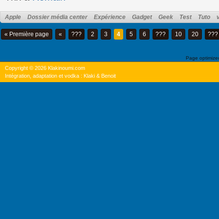
Apple
Dossier média center
Expérience
Gadget
Geek
Test
Tuto
« Première page
«
???
2
3
4
5
6
???
10
20
???
Page optimiz
Copyright © 2026 Klakinoumi.com
Intégration, adaptation et vodka : Klaki & Benoit