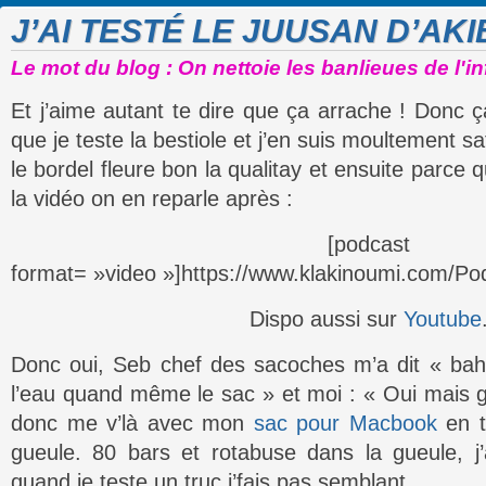
J’AI TESTÉ LE JUUSAN D’AK
Le mot du blog : On nettoie les banlieues de l'i
Et j’aime autant te dire que ça arrache ! Donc ç
que je teste la bestiole et j’en suis moultement sa
le bordel fleure bon la qualitay et ensuite parce
la vidéo on en reparle après :
[podcast
format= »video »]https://www.klakinoumi.com/Po
Dispo aussi sur
Youtube
Donc oui, Seb chef des sacoches m’a dit « bah t
l’eau quand même le sac » et moi : « Oui mais g
donc me v’là avec mon
sac pour Macbook
en t
gueule. 80 bars et rotabuse dans la gueule, j
quand je teste un truc j’fais pas semblant.