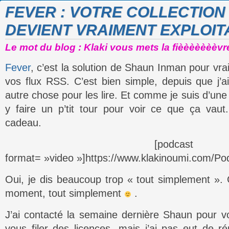
FEVER : VOTRE COLLECTION
DEVIENT VRAIMENT EXPLOIT
Le mot du blog : Klaki vous mets la fièèèèèèèvre
Fever
, c’est la solution de Shaun Inman pour vrai
vos flux RSS. C’est bien simple, depuis que j’ai 
autre chose pour les lire. Et comme je suis d’un
y faire un p’tit tour pour voir ce que ça vau
cadeau.
[podcast
format= »video »]https://www.klakinoumi.com/Po
Oui, je dis beaucoup trop « tout simplement ».
moment, tout simplement
.
J’ai contacté la semaine dernière Shaun pour vo
vous filer des licences, mais j’ai pas eut de ré