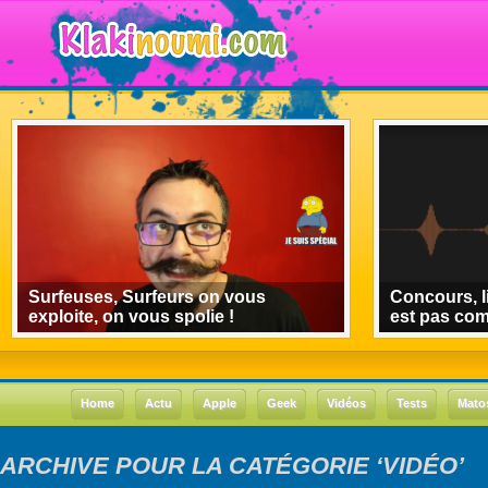
Surfeuses, Surfeurs on vous
Concours, l
exploite, on vous spolie !
est pas co
Home
Actu
Apple
Geek
Vidéos
Tests
Mato
ARCHIVE POUR LA CATÉGORIE ‘VIDÉO’