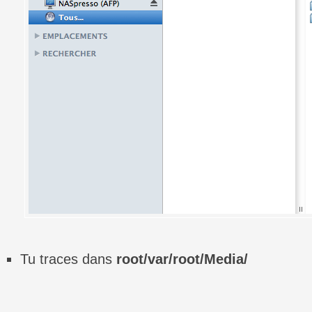
Tu traces dans
root/var/root/Media/