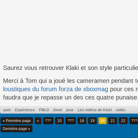
Saurez vous retrouver Klaki et son style particuli
Merci à Tom qui a joué les cameramen pendant t
loustiques du forum forza de xboxmag
pour ces 
faudra que je repasse un des ces quatre punaise
auto
Expérience
FMLG
Geek
jeux
Les vidéos de Klaki
vidéo
« Première page
«
???
10
???
18
19
20
21
22
???
Dernière page »