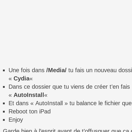
Une fois dans
/Media/
tu fais un nouveau dossi
«
Cydia
«
Dans ce dossier que tu viens de créer t’en fai
«
AutoInstall
«
Et dans « AutoInstall » tu balance le fichier que
Reboot ton iPad
Enjoy
Garde bien à l’esprit avant de t’offusquer que ça