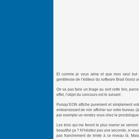
Et comme je vous aime et que mon seul but dan
gentillesse de l’éditeur du software Brad Goss) u
On va pas faire un tirage au sort cette fois, parc
effet, l’objet du concours est le suivant :
Puisqu’EON affiche purement et simplement votre
embarrassant de voir afficher sur votre bureau (
par exemple un rendez vous chez le proctologu
Les trois qui me feront le plus marrer se verront
beautiful ça ? N’hésitez pas une seconde, si vou
pas franchement de limite à ce niveau là. Ma