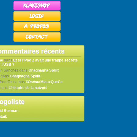
mmentaires récents
me
dans
Et si l’iPad 2 avait une trappe secrète
 l’USB ?
en Sanchez
dans
Gnagnagna Spliiit
dans
Gnagnagna Spliiit
tPourTous
dans
#OnVautMieuxQueCa
dans
L’histoire de la naïveté
ogoliste
id Bosman
taik