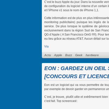
C’est le buzz Apple du jour. Dans la nouvelle versi
de configuration du logiciel interne d’un certai
et l’iPhone v1 sous le nom de iPhone 1,1.
Cette information est de plus en plus intéressan
monitoring publicitaire) puisque les ingés de
service. De plus lorsque le système de géolocali
exclusivement dans la région Sud de San Francis
QG d’Apple ( A San Francisco OmG !!!!!). Pour termi
eu lieu grâce au réseau AT&T. Aucun détail sur 
Via
Actu
Apple
Buzz
Geek
hardware
EON : GARDEZ UN OEIL
[CONCOURS ET LICENCE
Eon est un logiciel qui va vous permettre de to
par exemple de devoir garder en permanence une
C’est, je trouve, plutôt utile et extrêmement bien 
c’est fait. Top screencast :