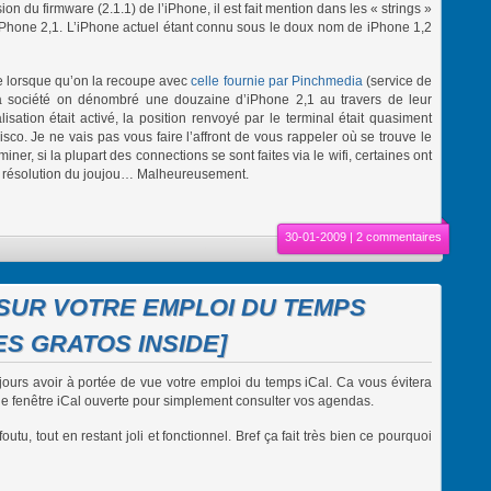
on du firmware (2.1.1) de l’iPhone, il est fait mention dans les « strings »
n iPhone 2,1. L’iPhone actuel étant connu sous le doux nom de iPhone 1,2
te lorsque qu’on la recoupe avec
celle fournie par Pinchmedia
(service de
 la société on dénombré une douzaine d’iPhone 2,1 au travers de leur
sation était activé, la position renvoyé par le terminal était quasiment
co. Je ne vais pas vous faire l’affront de vous rappeler où se trouve le
ner, si la plupart des connections se sont faites via le wifi, certaines ont
la résolution du joujou… Malheureusement.
30-01-2009 |
2 commentaires
 SUR VOTRE EMPLOI DU TEMPS
S GRATOS INSIDE]
ujours avoir à portée de vue votre emploi du temps iCal. Ca vous évitera
 fenêtre iCal ouverte pour simplement consulter vos agendas.
foutu, tout en restant joli et fonctionnel. Bref ça fait très bien ce pourquoi