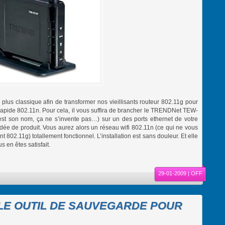
plus classique afin de transformer nos vieillisants routeur 802.11g pour
rapide 802.11n. Pour cela, il vous suffira de brancher le TRENDNet TEW-
t son nom, ça ne s’invente pas…) sur un des ports ethernet de votre
idée de produit. Vous aurez alors un réseau wifi 802.11n (ce qui ne vous
 802.11g) totallement fonctionnel. L’installation est sans douleur. Et elle
s en êtes satisfait.
29-01-2009 |
OFF
BLE OUTIL DE SAUVEGARDE POUR