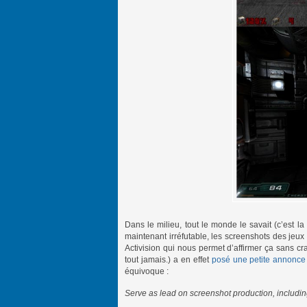
Dans le milieu, tout le monde le savait (c’est la
maintenant irréfutable, les screenshots des jeux 
Activision qui nous permet d’affirmer ça sans cra
tout jamais.) a en effet
posé une petite annonce 
équivoque :
Serve as lead on screenshot production, includi