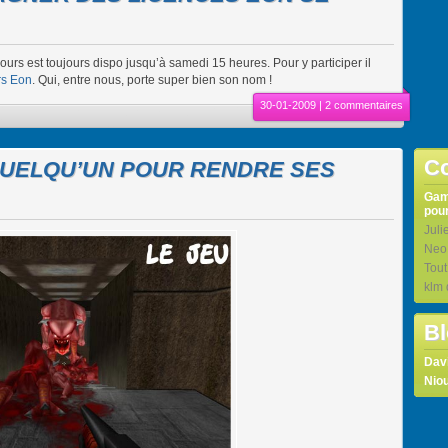
ours est toujours dispo jusqu’à samedi 15 heures. Pour y participer il
rs Eon
. Qui, entre nous, porte super bien son nom !
30-01-2009 |
2 commentaires
Co
QUELQU’UN POUR RENDRE SES
Ga
pour
Juli
Neo
Tou
klm
Bl
Dav
Niou