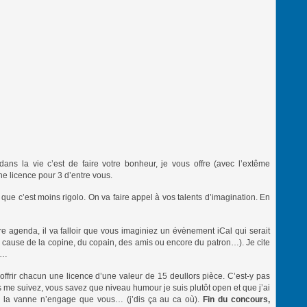
s la vie c’est de faire votre bonheur, je vous offre (avec l’extême
ne licence pour 3 d’entre vous.
e que c’est moins rigolo. On va faire appel à vos talents d’imagination. En
 agenda, il va falloir que vous imaginiez un évènement iCal qui serait
à cause de la copine, du copain, des amis ou encore du patron…). Je cite
e…
 offrir chacun une licence d’une valeur de 15 deullors pièce. C’est-y pas
s me suivez, vous savez que niveau humour je suis plutôt open et que j’ai
is la vanne n’engage que vous… (j’dis ça au ca où).
Fin du concours,