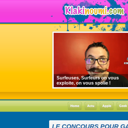
algorithmes de
Surfeuses, Surfeurs on vous
 le cas Youtube
exploite, on vous spolie !
Home
Actu
Apple
Geek
LE CONCOURS POUR GA