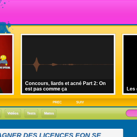
Concours, liards et acné Part 2: On
est pas comme ça
Les 
PREC
SUIV
Vidéos
Tests
Matos
GNER DES LICENCES EON SE