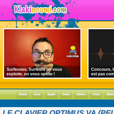
Surfeuses, Surfeurs on vous
Concours, l
exploite, on vous spolie !
est pas co
Home
Actu
Apple
Geek
Vidéos
Tests
Mato
LE CLAVIER OPTIMUS VA (PEU