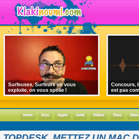
Surfeuses, Surfeurs on vous
Concours, l
exploite, on vous spolie !
est pas co
Home
Actu
Apple
Geek
Vidéos
Tests
Mato
TOPDESK, METTEZ UN MAC 