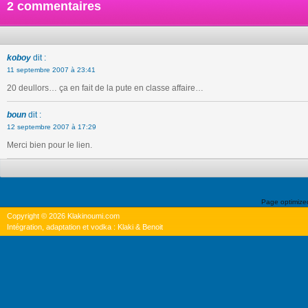
2 commentaires
koboy
dit :
11 septembre 2007 à 23:41
20 deullors… ça en fait de la pute en classe affaire…
boun
dit :
12 septembre 2007 à 17:29
Merci bien pour le lien.
Page optimiz
Copyright © 2026 Klakinoumi.com
Intégration, adaptation et vodka : Klaki & Benoit