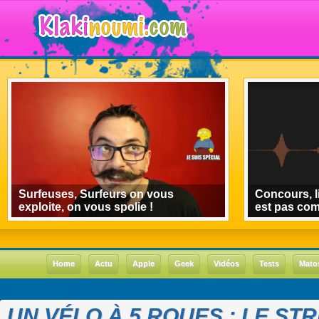
Surfeuses, Surfeurs on vous
Concours, l
exploite, on vous spolie !
est pas co
Home
Actu
Apple
Geek
Vidéos
Tests
Mato
UN VÉLO À 5 ROUES : LE S