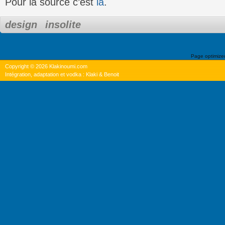
Pour la source c’est
là
.
design
insolite
Page optimiz
Copyright © 2026 Klakinoumi.com
Intégration, adaptation et vodka : Klaki & Benoit