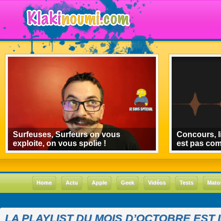
Surfeuses, Surfeurs on vous
Concours, l
exploite, on vous spolie !
est pas co
Home
Actu
Apple
Geek
Vidéos
Tests
Mato
LA PLAYLIST DU MOIS D’OCTOBRE EST L