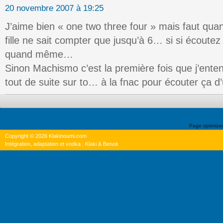
20 novembre 2007 à 19:25
J’aime bien « one two three four » mais faut qu
fille ne sait compter que jusqu’à 6… si si écoute
quand même…
Sinon Machismo c’est la première fois que j’enten
tout de suite sur to… à la fnac pour écouter ça d
Page optimiz
Copyright © 2026 Klakinoumi.com
Intégration, adaptation et vodka : Klaki & Benoit