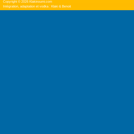
Copyright © 2026 Klakinoumi.com
Intégration, adaptation et vodka : Klaki & Benoit