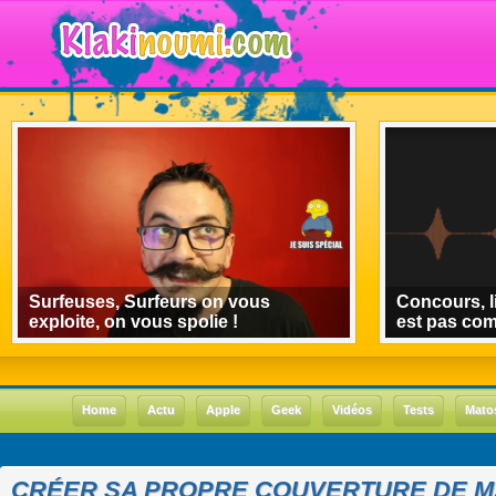
Surfeuses, Surfeurs on vous
Concours, l
exploite, on vous spolie !
est pas co
Home
Actu
Apple
Geek
Vidéos
Tests
Mato
CRÉER SA PROPRE COUVERTURE DE M