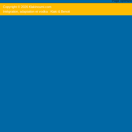
Page optimiz
Copyright © 2026 Klakinoumi.com
Intégration, adaptation et vodka : Klaki & Benoit