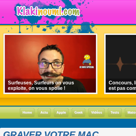
Surfeuses, Surfeurs on vous
Concours, l
exploite, on vous spolie !
est pas co
Home
Actu
Apple
Geek
Vidéos
Tests
Mato
GRAVER VOTRE MAC.