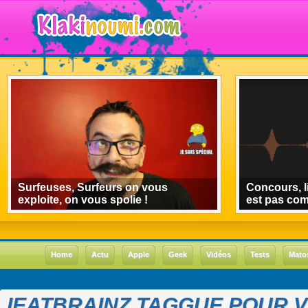
Surfeuses, Surfeurs on vous
Concours, l
exploite, on vous spolie !
est pas co
Home
Actu
Apple
Geek
Vidéos
Tests
Mato
IEATBRAINZ TAGGUE POUR 