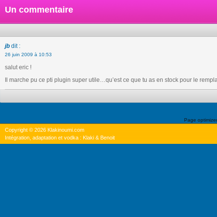
Un commentaire
jb
dit :
26 juin 2009 à 10:53
salut eric !
Il marche pu ce pti plugin super utile…qu’est ce que tu as en stock pour le remp
Page optimiz
Copyright © 2026 Klakinoumi.com
Intégration, adaptation et vodka : Klaki & Benoit