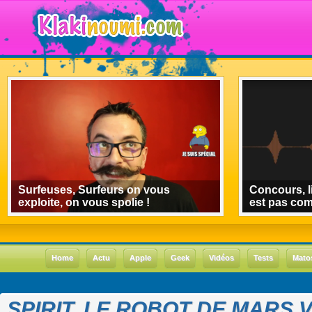
Surfeuses, Surfeurs on vous
Concours, l
exploite, on vous spolie !
est pas co
Home
Actu
Apple
Geek
Vidéos
Tests
Mato
SPIRIT, LE ROBOT DE MARS 