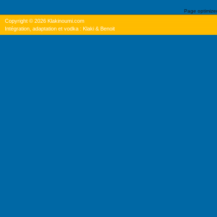
Page optimiz
Copyright © 2026 Klakinoumi.com
Intégration, adaptation et vodka : Klaki & Benoit