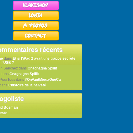
mmentaires récents
me
dans
Et si l’iPad 2 avait une trappe secrète
 l’USB ?
en Sanchez
dans
Gnagnagna Spliiit
dans
Gnagnagna Spliiit
tPourTous
dans
#OnVautMieuxQueCa
dans
L’histoire de la naïveté
ogoliste
id Bosman
taik