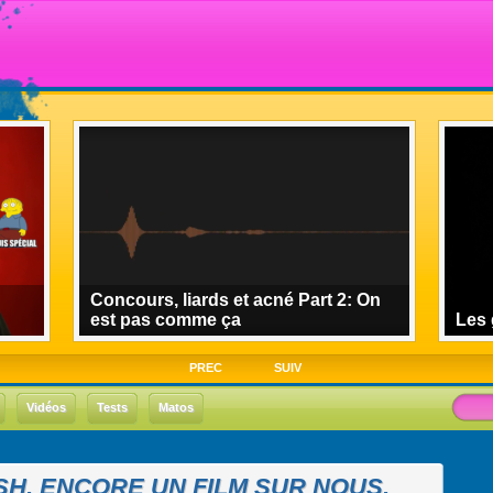
Concours, liards et acné Part 2: On
est pas comme ça
Les 
PREC
SUIV
Vidéos
Tests
Matos
H, ENCORE UN FILM SUR NOUS,