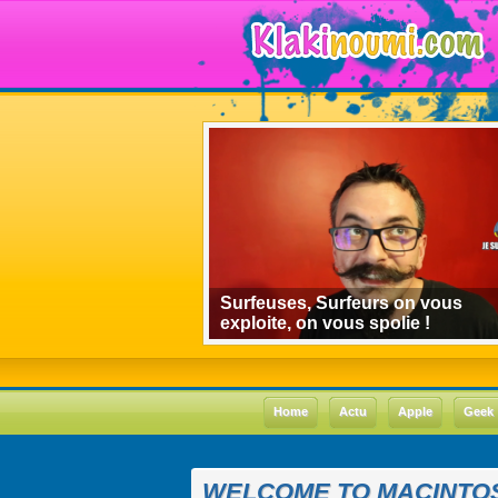
algorithmes de
Surfeuses, Surfeurs on vous
 le cas Youtube
exploite, on vous spolie !
Home
Actu
Apple
Geek
WELCOME TO MACINTOS