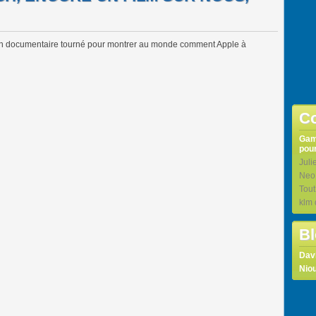
Un documentaire tourné pour montrer au monde comment Apple à
Co
Ga
pour
Juli
Neo
Tou
klm
Bl
Dav
Niou