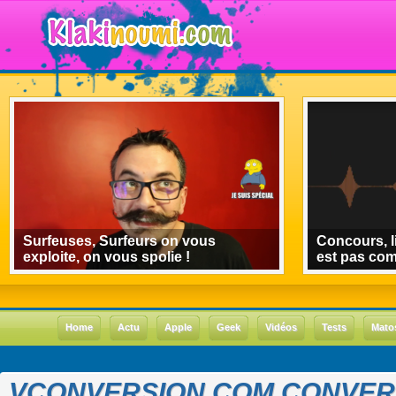
Surfeuses, Surfeurs on vous
Concours, l
exploite, on vous spolie !
est pas co
Home
Actu
Apple
Geek
Vidéos
Tests
Mato
VCONVERSION.COM CONVERT