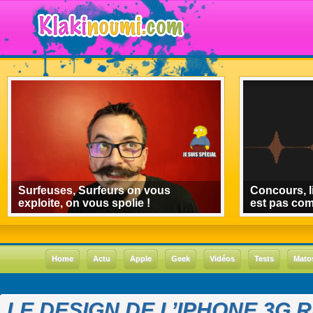
Surfeuses, Surfeurs on vous
Concours, l
exploite, on vous spolie !
est pas co
Home
Actu
Apple
Geek
Vidéos
Tests
Mato
LE DESIGN DE L’IPHONE 3G 