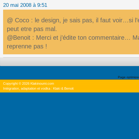
20 mai 2008 à 9:51
@ Coco : le design, je sais pas, il faut voir…si l
peut etre pas mal.
@Benoit : Merci et j’édite ton commentaire… Mai
reprenne pas !
Page optimiz
Copyright © 2026 Klakinoumi.com
Intégration, adaptation et vodka : Klaki & Benoit