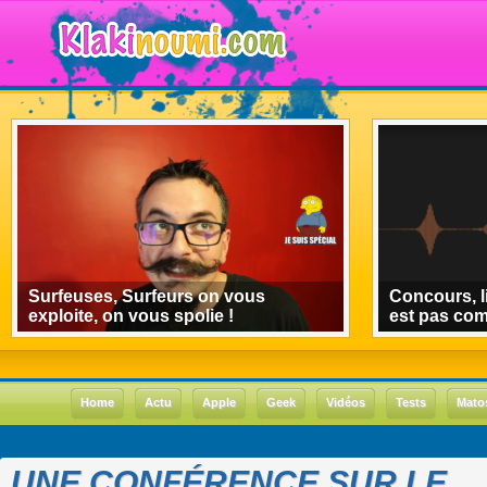
Surfeuses, Surfeurs on vous
Concours, l
exploite, on vous spolie !
est pas co
Home
Actu
Apple
Geek
Vidéos
Tests
Mato
UNE CONFÉRENCE SUR LE