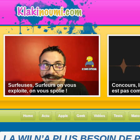
Surfeuses, Surfeurs on vous
Concours, l
exploite, on vous spolie !
est pas co
Home
Actu
Apple
Geek
Vidéos
Tests
Mato
LA WII N’A PLUS BESOIN DE