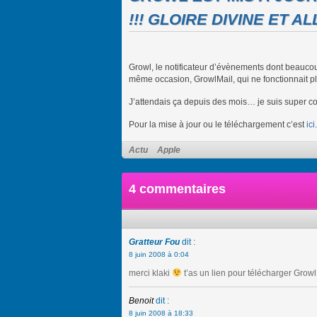
!!! GLOIRE DIVINE ET AL
Growl, le notificateur d’évènements dont beaucou
même occasion, GrowlMail, qui ne fonctionnait p
J’attendais ça depuis des mois… je suis super 
Pour la mise à jour ou le téléchargement c’est
ici
.
Actu
Apple
4 commentaires
Gratteur Fou
dit :
8 juin 2008 à 0:04
merci klaki
t’as un lien pour télécharger Growl
Benoit
dit :
8 juin 2008 à 18:33