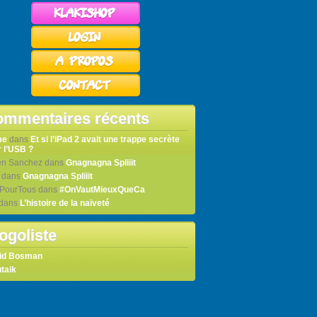
mmentaires récents
me
dans
Et si l’iPad 2 avait une trappe secrète
 l’USB ?
en Sanchez
dans
Gnagnagna Spliiit
dans
Gnagnagna Spliiit
tPourTous
dans
#OnVautMieuxQueCa
dans
L’histoire de la naïveté
ogoliste
id Bosman
taik