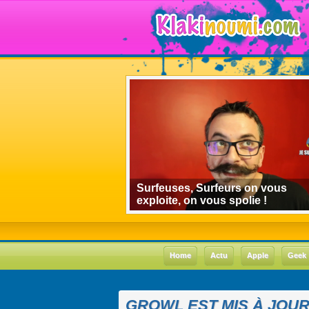
algorithmes de
Surfeuses, Surfeurs on vous
 le cas Youtube
exploite, on vous spolie !
Home
Actu
Apple
Geek
GROWL EST MIS À JOU