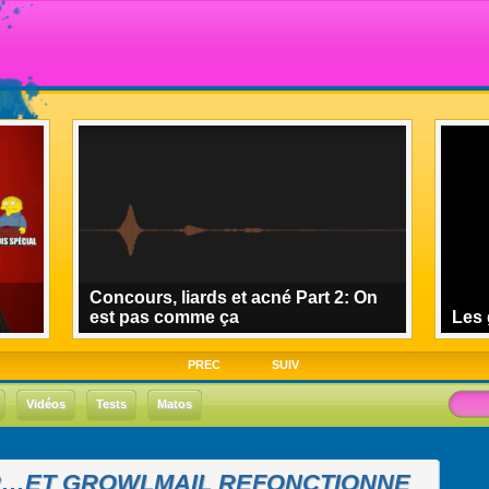
Concours, liards et acné Part 2: On
est pas comme ça
Les 
PREC
SUIV
Vidéos
Tests
Matos
R…ET GROWLMAIL REFONCTIONNE