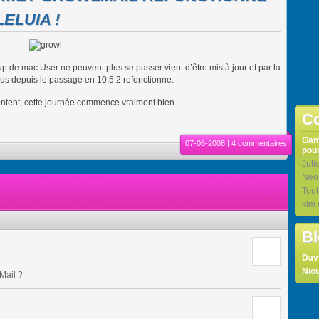
LELUIA !
p de mac User ne peuvent plus se passer vient d’être mis à jour et par la
lus depuis le passage en 10.5.2 refonctionne.
content, cette journée commence vraiment bien…
Co
Ga
07-06-2008 |
4 commentaires
pour
Juli
Neo
Tou
klm
Bl
Dav
Niou
Mail ?