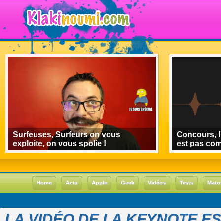
Surfeuses, Surfeurs on vous
Concours, l
exploite, on vous spolie !
est pas co
Home
Actu
Apple
Geek
Vidéos
Tests
Mato
LA VIDÉO DE LA KEYNOTE ES