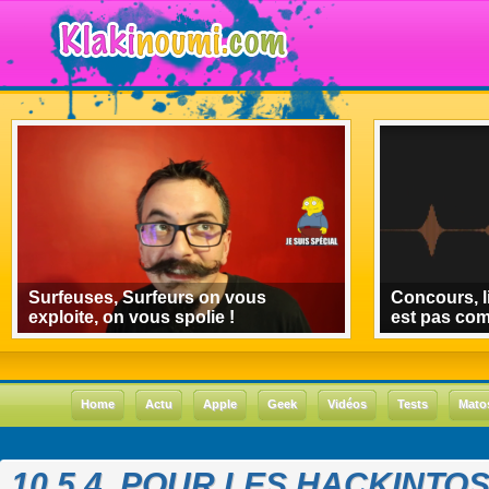
Surfeuses, Surfeurs on vous
Concours, l
exploite, on vous spolie !
est pas co
Home
Actu
Apple
Geek
Vidéos
Tests
Mato
10.5.4, POUR LES HACKINTOS