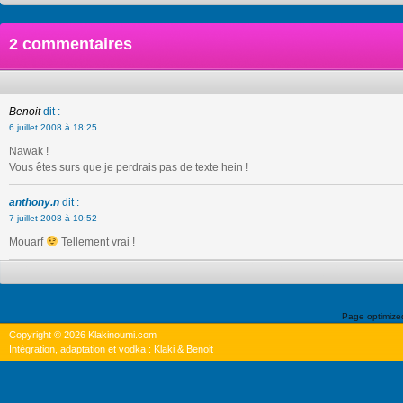
2 commentaires
Benoit
dit :
6 juillet 2008 à 18:25
Nawak !
Vous êtes surs que je perdrais pas de texte hein !
anthony.n
dit :
7 juillet 2008 à 10:52
Mouarf
Tellement vrai !
Page optimiz
Copyright © 2026 Klakinoumi.com
Intégration, adaptation et vodka : Klaki & Benoit