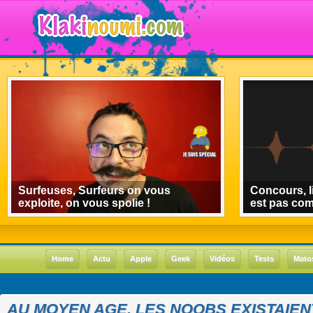
Surfeuses, Surfeurs on vous
Concours, l
exploite, on vous spolie !
est pas co
Home
Actu
Apple
Geek
Vidéos
Tests
Mato
AU MOYEN AGE, LES NOOBS EXISTAIE