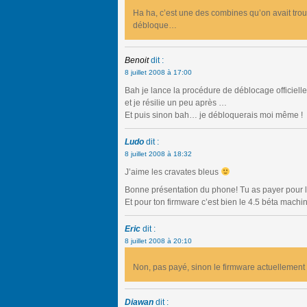
Ha ha, c’est une des combines qu’on avait tro
débloque…
Benoit
dit :
8 juillet 2008 à 17:00
Bah je lance la procédure de déblocage officielle
et je résilie un peu après …
Et puis sinon bah… je débloquerais moi même !
Ludo
dit :
8 juillet 2008 à 18:32
J’aime les cravates bleus
Bonne présentation du phone! Tu as payer pour 
Et pour ton firmware c’est bien le 4.5 béta machin
Eric
dit :
8 juillet 2008 à 20:10
Non, pas payé, sinon le firmware actuellement
Diawan
dit :