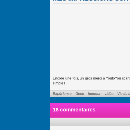
Encore une fois, un gros merci à YoutoYou (par
simple !
Expérience
Geek
humeur
vidéo
Vie du 
18 commentaires