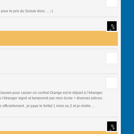
 pour le prix du Suisse donc …:-)
clauses pour casser un contrat Orange est le départ à l’étranger.
à l’étranger signé et tamponné par mon école + diverses pièces.
ficiellement , je paye le forfait 1 mois ou 2 et je résilie….