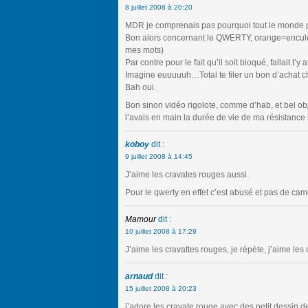
8 juillet 2008 à 20:20
MDR je comprenais pas pourquoi tout le monde pa
Bon alors concernant le QWERTY, orange=enculés, 
mes mots)
Par contre pour le fait qu’il soit bloqué, fallait t’y
Imagine euuuuuh…Total te filer un bon d’achat 
Bah oui.
Bon sinon vidéo rigolote, comme d’hab, et bel obj
l’avais en main la durée de vie de ma résistance 
koboy
dit :
9 juillet 2008 à 14:45
J’aime les cravates rouges aussi.
Pour le qwerty en effet c’est abusé et pas de camé
Mamour
dit :
10 juillet 2008 à 17:29
J’aime les cravattes rouges, je répète, j’aime le
arnaud
dit :
15 juillet 2008 à 20:23
j’adore les cravate rouge avec des petit dessin d