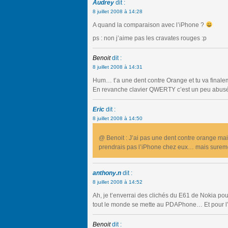
Audrey
dit :
8 juillet 2008 à 14:28
A quand la comparaison avec l’iPhone ?
ps : non j’aime pas les cravates rouges :p
Benoit
dit :
8 juillet 2008 à 14:31
Hum… t’a une dent contre Orange et tu va finale
En revanche clavier QWERTY c’est un peu abus
Eric
dit :
8 juillet 2008 à 14:50
@ Benoit : J’ai pas une dent contre orange mais
prendrais pas l’iPhone chez eux… mais surem
anthony.n
dit :
8 juillet 2008 à 14:52
Ah, je t’enverrai des clichés du E61 de Nokia pou
tout le monde se mette au PDAPhone… Et pour l
Benoit
dit :