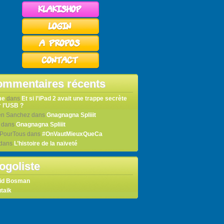
mmentaires récents
me
dans
Et si l’iPad 2 avait une trappe secrète
 l’USB ?
en Sanchez
dans
Gnagnagna Spliiit
dans
Gnagnagna Spliiit
tPourTous
dans
#OnVautMieuxQueCa
dans
L’histoire de la naïveté
ogoliste
id Bosman
taik