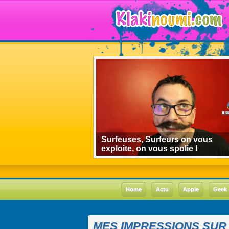
algorithmes de
Surfeuses, Surfeurs on vous
 le cas Youtube
exploite, on vous spolie !
Home
Actu
Apple
Geek
MES IMPRESSIONS SUR 