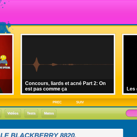
Concours, liards et acné Part 2: On
est pas comme ça
Les 
PREC
SUIV
Vidéos
Tests
Matos
LE BLACKBERRY 8820.