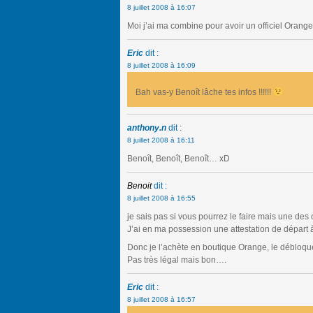
8 juillet 2008 à 16:07
Moi j’ai ma combine pour avoir un officiel Orange
Eric
dit :
8 juillet 2008 à 16:09
Bah vas-y Benoît lâche tes infos !!!!!!
anthony.n
dit :
8 juillet 2008 à 16:11
Benoît, Benoît, Benoît… xD
Benoit
dit :
8 juillet 2008 à 16:55
je sais pas si vous pourrez le faire mais une des 
J’ai en ma possession une attestation de départ 
Donc je l’achète en boutique Orange, le débloque of
Pas très légal mais bon….
Eric
dit :
8 juillet 2008 à 16:57