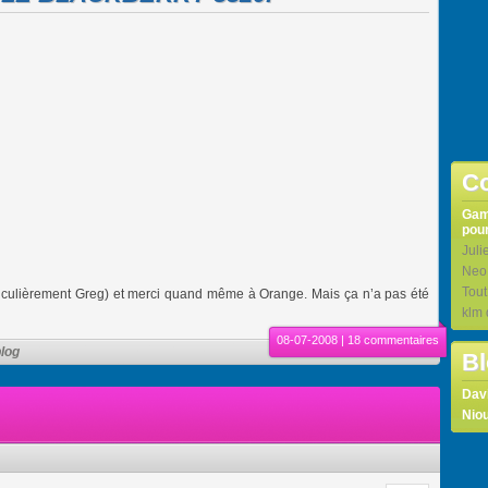
Co
Ga
pour
Juli
Neo
Tou
ticulièrement Greg) et merci quand même à Orange. Mais ça n’a pas été
klm
08-07-2008 |
18 commentaires
blog
Bl
Dav
Niou