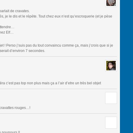
rlait de cravates.
je le dis et le répète. Tout chez eux n’est qu’escroquerie (et je pèse
 attendre…
chez Elf…
et ! Perso j’suis pas du tout convaincu comme ça, mais j’crois que si je
serait d’environ 7 secondes.
ra c’est pas top non plus mais ça a l’air d’etre un très bel objet
s cravattes rouges…!
e nounours !!