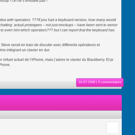
shop ! On ne s’emballe pas !
 idea with operators. ???If you had a keyboard version, how many would
hatting: actual prototypes – not just mockups – have been sent to senior
to even hint which operators??? but I can report that the keyboard has
teve serait en train de discuter avec différents opérateurs et
inis intégrant un clavier en dur.
 virtuel actuel de l’iPhone, mais j’adore le clavier du Blackberry. Et je
iPhone.
10-07-2008 |
3 commentaires