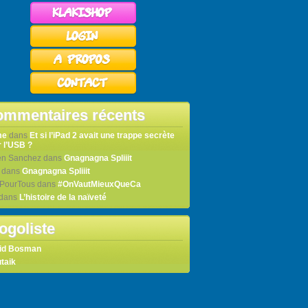
mmentaires récents
me
dans
Et si l’iPad 2 avait une trappe secrète
 l’USB ?
en Sanchez
dans
Gnagnagna Spliiit
dans
Gnagnagna Spliiit
tPourTous
dans
#OnVautMieuxQueCa
dans
L’histoire de la naïveté
ogoliste
id Bosman
taik