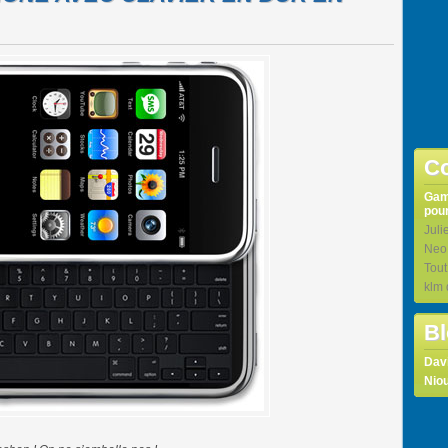
Co
Ga
pour
Juli
Neo
Tou
klm
Bl
Dav
Niou