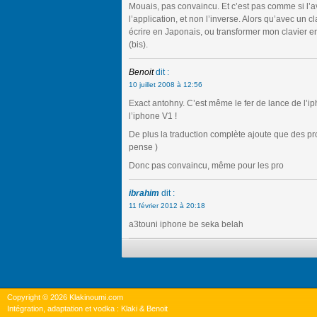
Mouais, pas convaincu. Et c’est pas comme si l’a
l’application, et non l’inverse. Alors qu’avec un cl
écrire en Japonais, ou transformer mon clavier e
(bis).
Benoit
dit :
10 juillet 2008 à 12:56
Exact antohny. C’est même le fer de lance de l’ip
l’iphone V1 !
De plus la traduction complète ajoute que des p
pense )
Donc pas convaincu, même pour les pro
ibrahim
dit :
11 février 2012 à 20:18
a3touni iphone be seka belah
Copyright © 2026 Klakinoumi.com
Intégration, adaptation et vodka : Klaki & Benoit