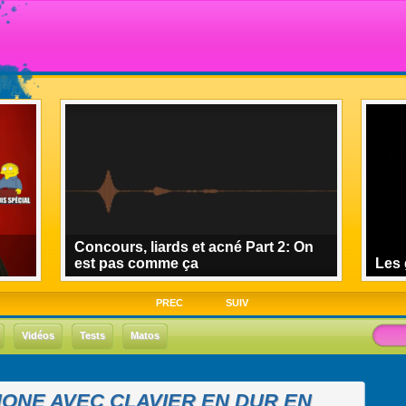
Concours, liards et acné Part 2: On
est pas comme ça
Les 
PREC
SUIV
Vidéos
Tests
Matos
PHONE AVEC CLAVIER EN DUR EN