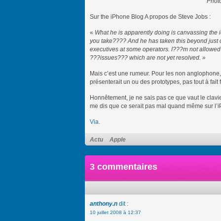
Photo
Sur the iPhone Blog A propos de Steve Jobs :
«
What he is apparently doing is canvassing the
you take???? And he has taken this beyond just c
executives at some operators. I???m not allowed 
???issues??? which are not yet resolved. »
Mais c’est une rumeur. Pour les non anglophone, S
présenterait un ou des prototypes, pas tout à fait f
Honnêtement, je ne sais pas ce que vaut le clavier
me dis que ce serait pas mal quand même sur l’
Via
.
Actu
Apple
3 commentaires
anthony.n
dit :
10 juillet 2008 à 12:37