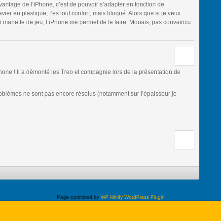
vantage de l’iPhone, c’est de pouvoir s’adapter en fonction de
avier en plastique, t’es tout confort, mais bloqué. Alors que si je veux
n manette de jeu, l’iPhone me permet de le faire. Mouais, pas convaincu
hone ! Il a démonté les Treo et compagnie lors de la présentation de
roblèmes ne sont pas encore résolus (notamment sur l’épaisseur je
Page optimized by
WP Minify
WordPress Plugin