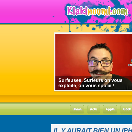
algorithmes de
Surfeuses, Surfeurs on vous
 le cas Youtube
exploite, on vous spolie !
Home
Actu
Apple
Geek
IL Y AURAIT BIEN UN I