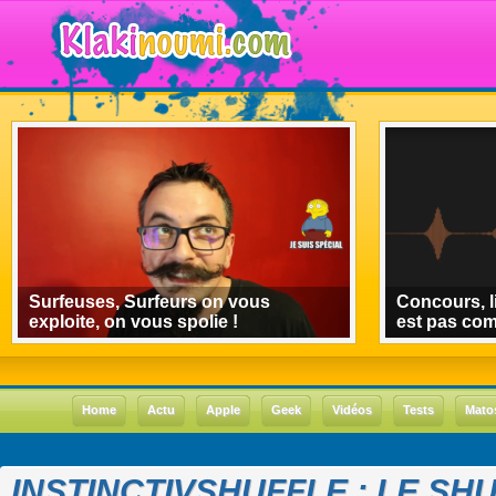
Surfeuses, Surfeurs on vous
Concours, l
exploite, on vous spolie !
est pas co
Home
Actu
Apple
Geek
Vidéos
Tests
Mato
INSTINCTIVSHUFFLE : LE SH