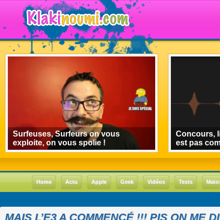
Surfeuses, Surfeurs on vous
Concours, l
exploite, on vous spolie !
est pas co
Home
Actu
Apple
Geek
Vidéos
Tests
Mato
MAIS L’E3 A COMMENCÉ !!! PIS ON ME DIT