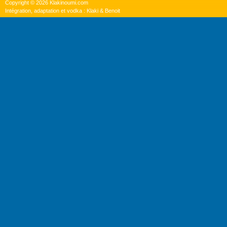
Copyright © 2026 Klakinoumi.com
Intégration, adaptation et vodka : Klaki & Benoit