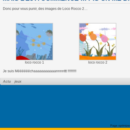
Donc pour vous punir, des images de Loco Rocco 2…
loco rocco 1
loco rocco 2
Je suis Mééééééchaaaaaaaaaaannnnttt !!!!!!!!!!
Actu
jeux
Page optimiz