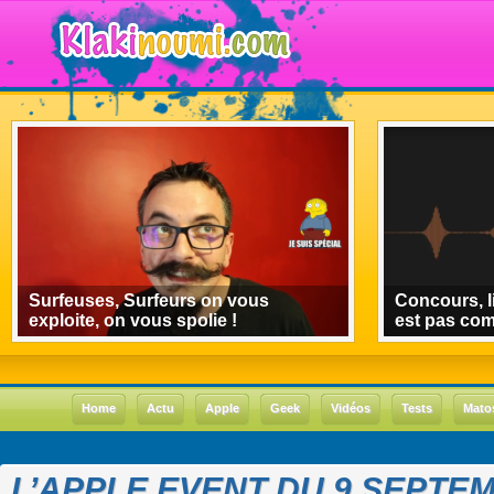
Surfeuses, Surfeurs on vous
Concours, l
exploite, on vous spolie !
est pas co
Home
Actu
Apple
Geek
Vidéos
Tests
Mato
L’APPLE EVENT DU 9 SEPTEM