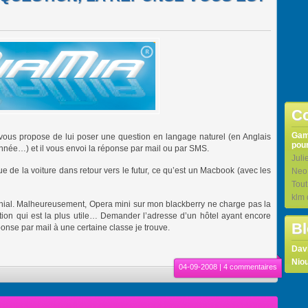
Co
Ga
 vous propose de lui poser une question en langage naturel (en Anglais
pour
’année…) et il vous envoi la réponse par mail ou par SMS.
Juli
e de la voiture dans retour vers le futur, ce qu’est un Macbook (avec les
Neo
Tou
klm
énial. Malheureusement, Opera mini sur mon blackberry ne charge pas la
tion qui est la plus utile… Demander l’adresse d’un hôtel ayant encore
Bl
ponse par mail à une certaine classe je trouve.
Dav
Niou
04-09-2008 |
4 commentaires