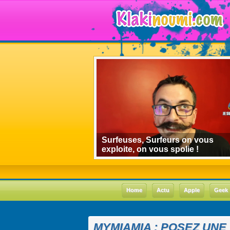
algorithmes de
Surfeuses, Surfeurs on vous
 le cas Youtube
exploite, on vous spolie !
Home
Actu
Apple
Geek
MYMIAMIA : POSEZ UNE