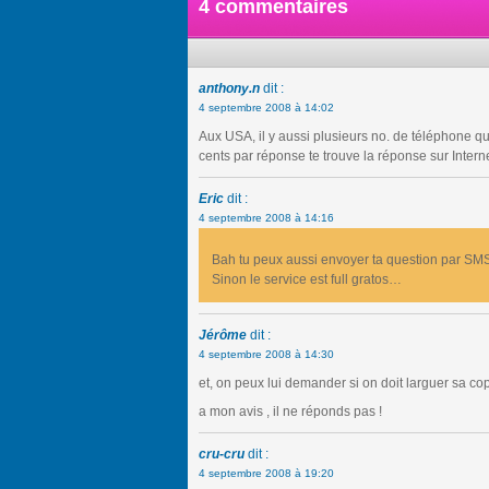
4 commentaires
anthony.n
dit :
4 septembre 2008 à 14:02
Aux USA, il y aussi plusieurs no. de téléphone qu
cents par réponse te trouve la réponse sur Intern
Eric
dit :
4 septembre 2008 à 14:16
Bah tu peux aussi envoyer ta question par SM
Sinon le service est full gratos…
Jérôme
dit :
4 septembre 2008 à 14:30
et, on peux lui demander si on doit larguer sa co
a mon avis , il ne réponds pas !
cru-cru
dit :
4 septembre 2008 à 19:20