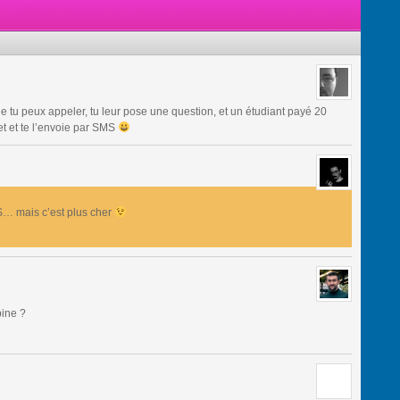
e tu peux appeler, tu leur pose une question, et un étudiant payé 20
et et te l’envoie par SMS
S… mais c’est plus cher
pine ?