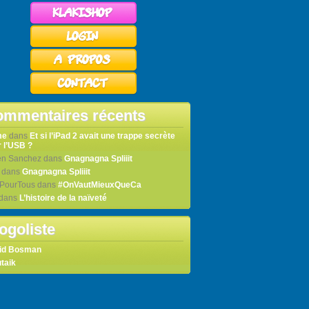
mmentaires récents
me
dans
Et si l’iPad 2 avait une trappe secrète
 l’USB ?
en Sanchez
dans
Gnagnagna Spliiit
dans
Gnagnagna Spliiit
tPourTous
dans
#OnVautMieuxQueCa
dans
L’histoire de la naïveté
ogoliste
id Bosman
taik