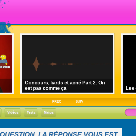
Concours, liards et acné Part 2: On
est pas comme ça
Les 
PREC
SUIV
Vidéos
Tests
Matos
 QUESTION, LA RÉPONSE VOUS EST