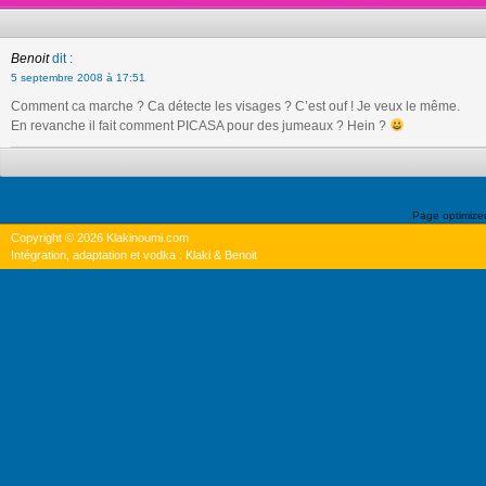
Benoit
dit :
5 septembre 2008 à 17:51
Comment ca marche ? Ca détecte les visages ? C’est ouf ! Je veux le même.
En revanche il fait comment PICASA pour des jumeaux ? Hein ?
Page optimiz
Copyright © 2026 Klakinoumi.com
Intégration, adaptation et vodka : Klaki & Benoit