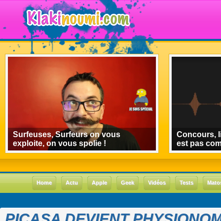
Surfeuses, Surfeurs on vous
Concours, l
exploite, on vous spolie !
est pas co
Home
Actu
Apple
Geek
Vidéos
Tests
Mato
PICASA DEVIENT PHYSIONOM