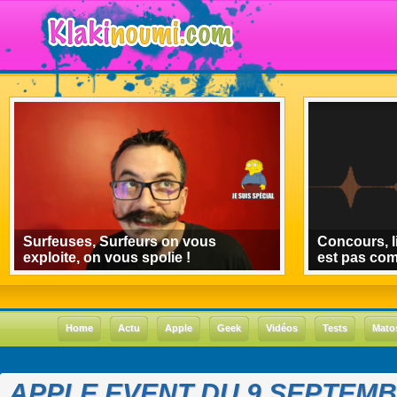
Surfeuses, Surfeurs on vous
Concours, l
exploite, on vous spolie !
est pas co
Home
Actu
Apple
Geek
Vidéos
Tests
Mato
APPLE EVENT DU 9 SEPTEMB