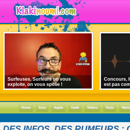
Surfeuses, Surfeurs on vous
Concours, l
exploite, on vous spolie !
est pas co
Home
Actu
Apple
Geek
Vidéos
Tests
Mato
DES INFOS, DES RUMEURS : 