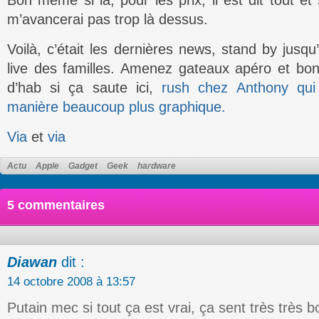
Bon même si là, pour les prix, il est dit tout et
m’avancerai pas trop là dessus.
Voilà, c’était les dernières news, stand by jusq
live des familles. Amenez gateaux apéro et 
d’hab si ça saute ici,
rush chez Anthony qui
manière beaucoup plus graphique.
Via
et
via
Actu
Apple
Gadget
Geek
hardware
5 commentaires
Diawan
dit :
14 octobre 2008 à 13:57
Putain mec si tout ça est vrai, ça sent très très b