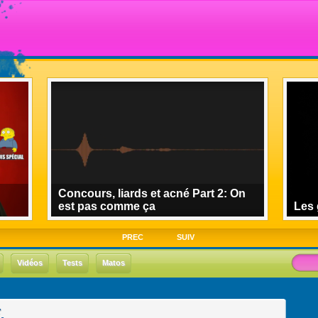
Concours, liards et acné Part 2: On
est pas comme ça
Les 
PREC
SUIV
Vidéos
Tests
Matos
.