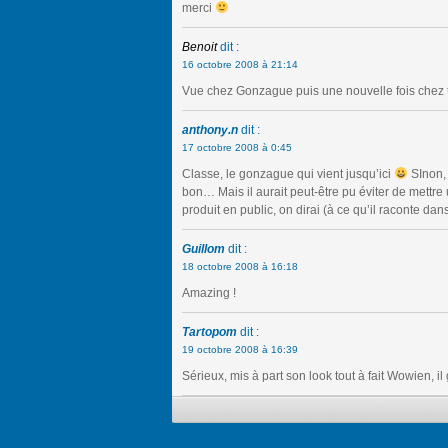
merci
Benoit
dit :
16 octobre 2008 à 21:14
Vue chez Gonzague puis une nouvelle fois chez t
anthony.n
dit :
17 octobre 2008 à 0:45
Classe, le gonzague qui vient jusqu’ici
SInon, 
bon… Mais il aurait peut-être pu éviter de mettre
produit en public, on dirai (à ce qu’il raconte dans
Guillom
dit :
18 octobre 2008 à 16:18
Amazing !
Tartopom
dit :
19 octobre 2008 à 16:39
Sérieux, mis à part son look tout à fait Wowien, il 