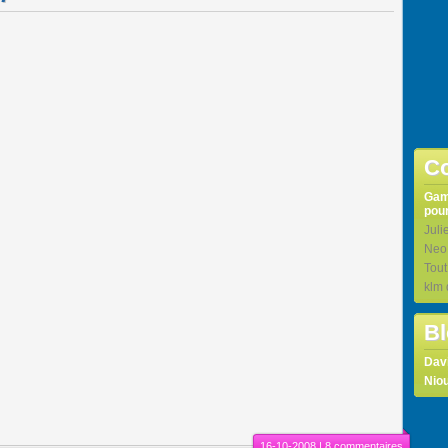
Co
Ga
pour
Juli
Neo
Tou
klm
Bl
Dav
Niou
16-10-2008 |
8 commentaires