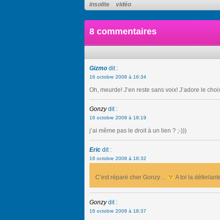
insolite
vidéo
8 commentaires
Gizmo
dit :
16 octobre 2008 à 16:34
Oh, meurde! J’en reste sans voix! J’adore le choix
Gonzy
dit :
16 octobre 2008 à 18:19
j’ai même pas le droit à un lien ? ;-)))
Eric
dit :
16 octobre 2008 à 18:32
C’est réparé cher Gonzy…
A toi la déferlan
Gonzy
dit :
16 octobre 2008 à 18:37