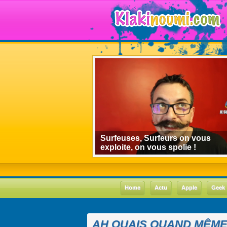
algorithmes de
Surfeuses, Surfeurs on vous
 le cas Youtube
exploite, on vous spolie !
Home
Actu
Apple
Geek
AH OUAIS QUAND MÊME