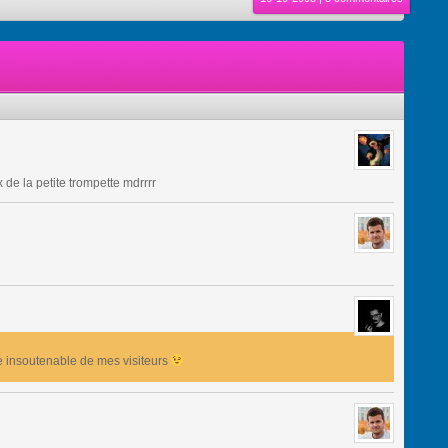
 de la petite trompette mdrrrr
te insoutenable de mes visiteurs