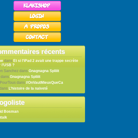
mmentaires récents
me
dans
Et si l’iPad 2 avait une trappe secrète
 l’USB ?
en Sanchez
dans
Gnagnagna Spliiit
dans
Gnagnagna Spliiit
tPourTous
dans
#OnVautMieuxQueCa
dans
L’histoire de la naïveté
ogoliste
id Bosman
taik