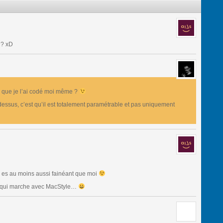
e ? xD
a que je l’ai codé moi même ?
dessus, c’est qu’il est totalement paramétrable et pas uniquement
u es au moins aussi fainéant que moi
eul qui marche avec MacStyle…