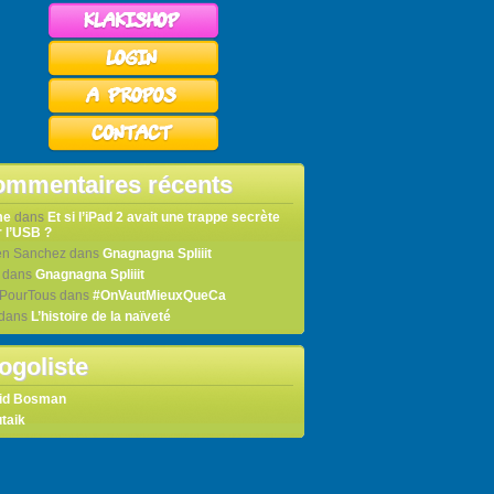
mmentaires récents
me
dans
Et si l’iPad 2 avait une trappe secrète
 l’USB ?
en Sanchez
dans
Gnagnagna Spliiit
dans
Gnagnagna Spliiit
tPourTous
dans
#OnVautMieuxQueCa
dans
L’histoire de la naïveté
ogoliste
id Bosman
taik