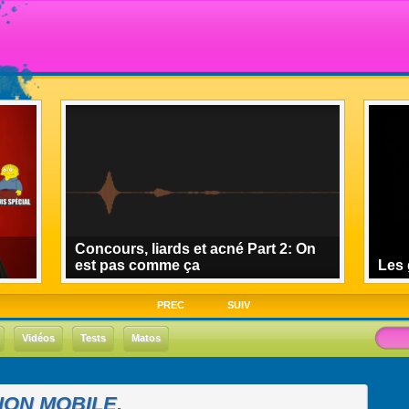
Concours, liards et acné Part 2: On
est pas comme ça
Les 
PREC
SUIV
Vidéos
Tests
Matos
ION MOBILE.