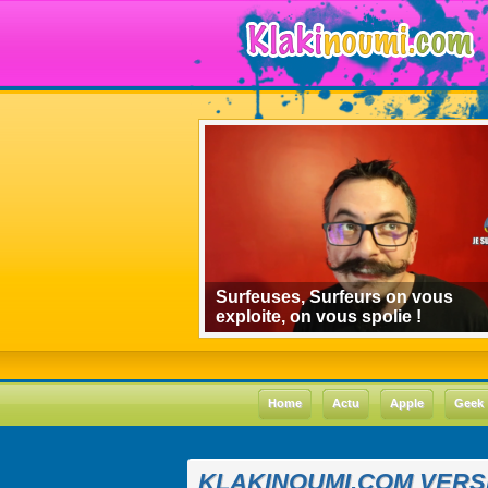
algorithmes de
Surfeuses, Surfeurs on vous
 le cas Youtube
exploite, on vous spolie !
Home
Actu
Apple
Geek
KLAKINOUMI.COM VERS