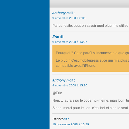
anthony.n
dit :
9 novembre 2008 à 8:36
Par curiosité, peut-on savoir quel plugin tu utilis
Eric
dit :
9 novembre 2008 à 14:27
Pourquoi ? Ca te paraît si inconcevable que ç
Le plugin c’est mobilepress et ce qui m’a plus 
compatible avec l’iPhone.
anthony.n
dit :
9 novembre 2008 à 15:36
@Eric
Non, tu aurais pu le coder toi-même, mais bon, t
Sinon, merci pour le lien, c’est bel et bien le s
Benoit
dit :
10 novembre 2008 à 15:29