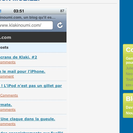
Co
Ga
pour
Juli
Neo
Tou
klm
Bl
Dav
Niou