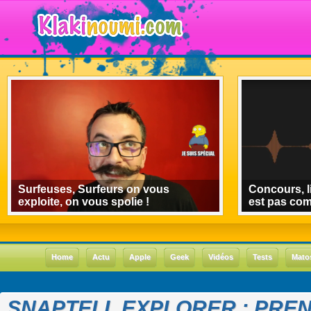
Surfeuses, Surfeurs on vous
Concours, l
exploite, on vous spolie !
est pas co
Home
Actu
Apple
Geek
Vidéos
Tests
Mato
SNAPTELL EXPLORER : PREN