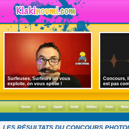
Surfeuses, Surfeurs on vous
Concours, l
exploite, on vous spolie !
est pas co
Home
Actu
Apple
Geek
Vidéos
Tests
Mato
LES RÉSULTATS DU CONCOURS PHOTOM