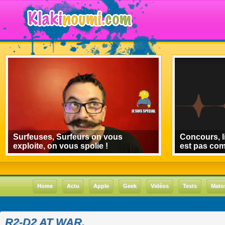
Surfeuses, Surfeurs on vous
Concours, l
exploite, on vous spolie !
est pas co
Home
Actu
Apple
Geek
Vidéos
Tests
Mato
R2-D2 AT WAR.