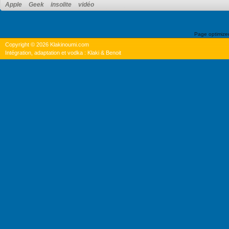
Apple
Geek
insolite
vidéo
Page optimiz
Copyright © 2026 Klakinoumi.com
Intégration, adaptation et vodka : Klaki & Benoit