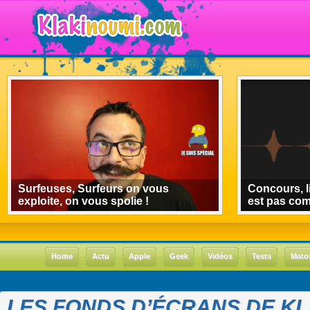
Surfeuses, Surfeurs on vous
Concours, l
exploite, on vous spolie !
est pas co
Home
Actu
Apple
Geek
Vidéos
Tests
Mato
LES FONDS D’ÉCRANS DE KL