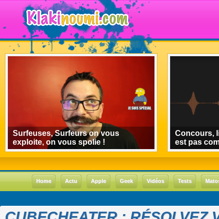
Surfeuses, Surfeurs on vous
Concours, l
exploite, on vous spolie !
est pas co
Home
Actu
Apple
Geek
Vidéos
Tests
Mato
CUBECHEATER : RÉSOLVEZ 