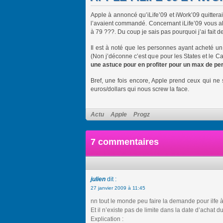
Apple à annoncé qu’iLife’09 et iWork’09 quitter
l’avaient commandé. Concernant iLife’09 vous al
à 79 ???. Du coup je sais pas pourquoi j’ai fait 
Il est à noté que les personnes ayant acheté un
(Non j’déconne c’est que pour les States et le
une astuce pour en profiter pour un max de p
Bref, une fois encore, Apple prend ceux qui ne
euros/dollars qui nous screw la face.
Actu
Apple
Progz
7 commentaires
julien
dit :
27 janvier 2009 à 11:45
nn tout le monde peu faire la demande pour ilfe 
Et il n’existe pas de limite dans la date d’achat d
Explication :