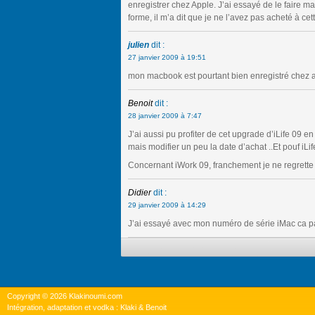
enregistrer chez Apple. J’ai essayé de le faire m
forme, il m’a dit que je ne l’avez pas acheté à cett
julien
dit :
27 janvier 2009 à 19:51
mon macbook est pourtant bien enregistré chez
Benoit
dit :
28 janvier 2009 à 7:47
J’ai aussi pu profiter de cet upgrade d’iLife 09 e
mais modifier un peu la date d’achat ..Et pouf iL
Concernant iWork 09, franchement je ne regrette 
Didier
dit :
29 janvier 2009 à 14:29
J’ai essayé avec mon numéro de série iMac ca 
Copyright © 2026 Klakinoumi.com
Intégration, adaptation et vodka : Klaki & Benoit