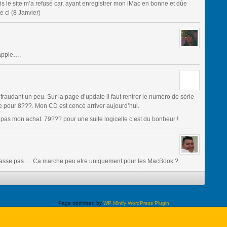
ais le site m’a refusé car, ayant enregistrer mon iMac en bonne et dûe
e ci (8 Janvier)
 apple….
n fraudant un peu. Sur la page d’update il faut rentrer le numéro de série
ife pour 8???. Mon CD est cencé arriver aujourd’hui.
pas mon achat. 79??? pour une suite logicelle c’est du bonheur !
passe pas … Ca marche peu etre uniquement pour les MacBook ?
Page optimized by
WP Minify
WordPress Plugin