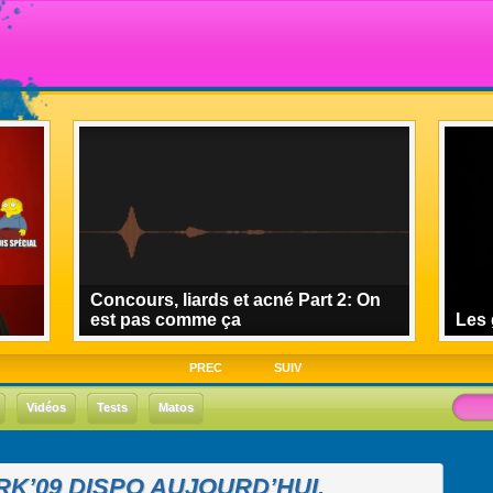
Concours, liards et acné Part 2: On
est pas comme ça
Les 
PREC
SUIV
Vidéos
Tests
Matos
ORK’09 DISPO AUJOURD’HUI.