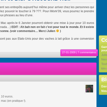
aient ses entrepôts aujourd’hui même pour arriver chez les personnes qui
lez pouvoir le toucher à 79 ???. Pour iWork’09, vous pourrez le prendre
deux phrases au lieu d’une.
 Mac après le 6 Janvier pourront obtenir une mise à jour pour 10 euros
 Canada…)
EDIT : Ah bah non en fait c’est pour tout le monde. Et il existe
ersonne. (voir commentaire… Merci Julien
)
 sont pas aux Etats-Unis pour des vaches à lait grâce à une conversion
Co
Ga
pour
27-01-2009 |
7 commentaires
Juli
Neo
Tou
klm
Bl
Dav
Niou
à 10 euros.
u mac (en pratique !).