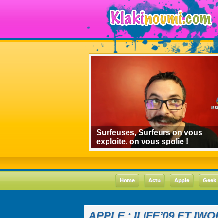
algorithmes de
Surfeuses, Surfeurs on vous
 le cas Youtube
exploite, on vous spolie !
Home
Actu
Apple
Geek
APPLE : ILIFE’09 ET IW