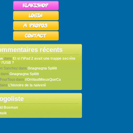
mmentaires récents
me
dans
Et si l’iPad 2 avait une trappe secrète
 l’USB ?
en Sanchez
dans
Gnagnagna Spliiit
dans
Gnagnagna Spliiit
tPourTous
dans
#OnVautMieuxQueCa
dans
L’histoire de la naïveté
ogoliste
id Bosman
taik