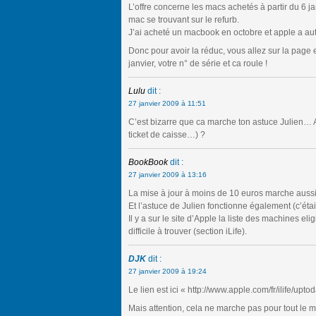
L’offre concerne les macs achetés à partir du 6 ja
mac se trouvant sur le refurb.
J’ai acheté un macbook en octobre et apple a aut
Donc pour avoir la réduc, vous allez sur la page
janvier, votre n° de série et ca roule !
Lulu
dit :
27 janvier 2009 à 11:51
C’est bizarre que ca marche ton astuce Julien… 
ticket de caisse…) ?
BookBook
dit :
27 janvier 2009 à 13:16
La mise à jour à moins de 10 euros marche aussi 
Et l’astuce de Julien fonctionne également (c’étai
Il y a sur le site d’Apple la liste des machines elig
difficile à trouver (section iLife).
DJK
dit :
27 janvier 2009 à 19:24
Le lien est ici « http://www.apple.com/fr/ilife/uptod
Mais attention, cela ne marche pas pour tout le m