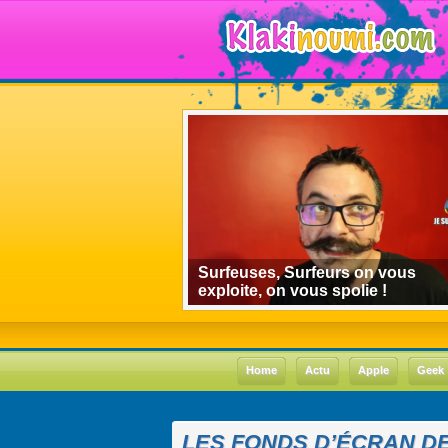
algorithmes de
Surfeuses, Surfeurs on vous
 le cas Youtube
exploite, on vous spolie !
Home
Actu
Apple
Geek
LES FONDS D’ÉCRAN DE 