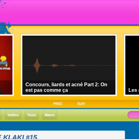
Concours, liards et acné Part 2: On
est pas comme ça
Les 
PREC
SUIV
Vidéos
Tests
Matos
KLAKI #15.