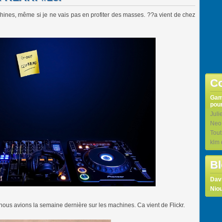
nes, même si je ne vais pas en profiter des masses. ??a vient de chez
Co
Ga
pour
Juli
Neo
Tou
klm
Bl
Dav
Niou
 nous avions la semaine dernière sur les machines. Ca vient de Flickr.