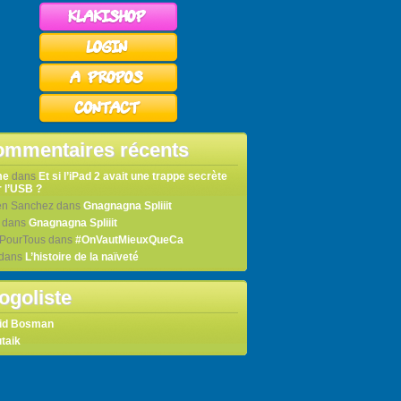
mmentaires récents
me
dans
Et si l’iPad 2 avait une trappe secrète
 l’USB ?
en Sanchez
dans
Gnagnagna Spliiit
dans
Gnagnagna Spliiit
tPourTous
dans
#OnVautMieuxQueCa
dans
L’histoire de la naïveté
ogoliste
id Bosman
taik