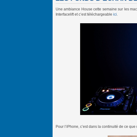
Une ambiance House cette semaine sur les machi
Interfacelift et c’est téléchargeable
ici
.
Pour l’iPhone, c’est dans la continuité de ce que