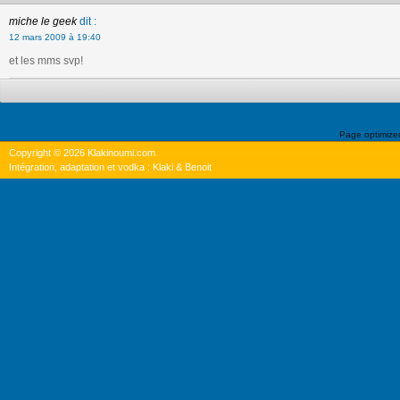
miche le geek
dit :
12 mars 2009 à 19:40
et les mms svp!
Page optimiz
Copyright © 2026 Klakinoumi.com
Intégration, adaptation et vodka : Klaki & Benoit