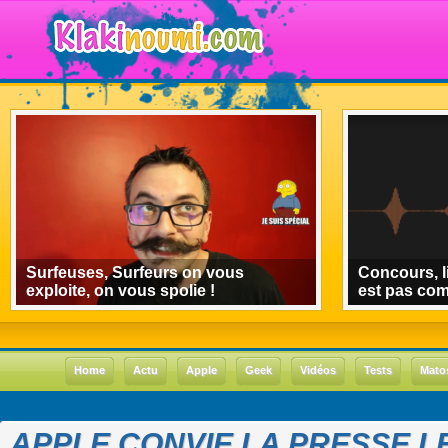
Surfeuses, Surfeurs on vous
Concours, l
exploite, on vous spolie !
est pas co
Home
Actu
Apple
Geek
Vidéos
Tests
Mato
APPLE CONVIE LA PRESSE L