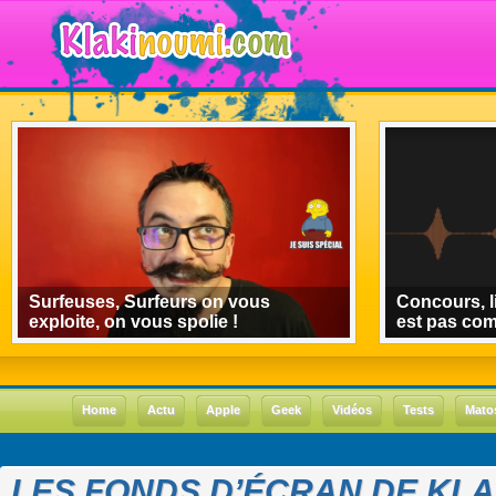
Surfeuses, Surfeurs on vous
Concours, l
exploite, on vous spolie !
est pas co
Home
Actu
Apple
Geek
Vidéos
Tests
Mato
LES FONDS D’ÉCRAN DE KLA