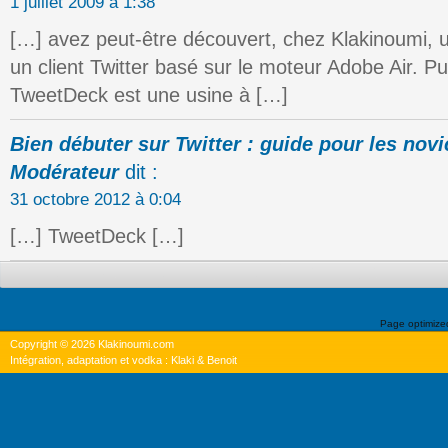
1 juillet 2009 à 1:38
[…] avez peut-être découvert, chez Klakinoumi, 
un client Twitter basé sur le moteur Adobe Air. Pu
TweetDeck est une usine à […]
Bien débuter sur Twitter : guide pour les novi
Modérateur
dit :
31 octobre 2012 à 0:04
[…] TweetDeck […]
Page optimiz
Copyright © 2026 Klakinoumi.com
Intégration, adaptation et vodka : Klaki & Benoit