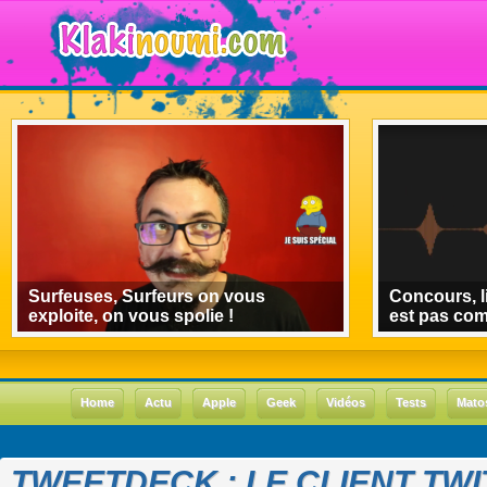
Surfeuses, Surfeurs on vous
Concours, l
exploite, on vous spolie !
est pas co
Home
Actu
Apple
Geek
Vidéos
Tests
Mato
TWEETDECK : LE CLIENT TW