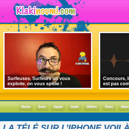
Surfeuses, Surfeurs on vous
Concours, l
exploite, on vous spolie !
est pas co
Home
Actu
Apple
Geek
Vidéos
Tests
Mato
LA TÉLÉ SUR L’IPHONE VOILÀ