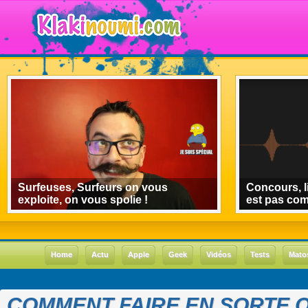
Surfeuses, Surfeurs on vous
Concours, l
exploite, on vous spolie !
est pas co
Home
Actu
Apple
Geek
Vidéos
Tests
Mato
COMMENT FAIRE EN SORTE 